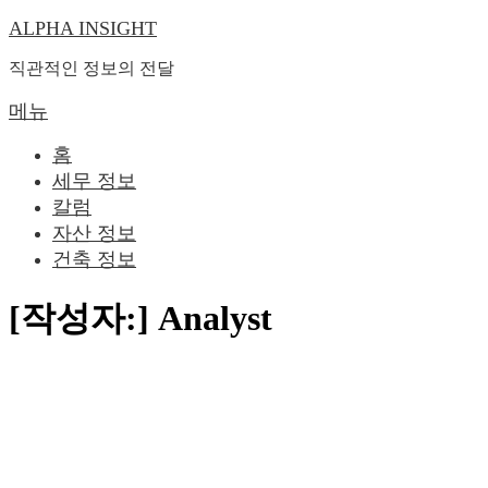
ALPHA INSIGHT
내
용
직관적인 정보의 전달
으
로
메뉴
바
홈
로
세무 정보
가
칼럼
기
자산 정보
건축 정보
[작성자:]
Analyst