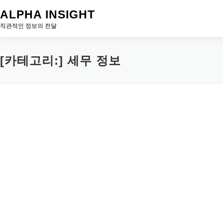
내
ALPHA INSIGHT
용
직관적인 정보의 전달
으
로
[카테고리:]
세무 정보
바
로
가
기