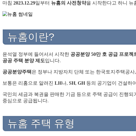
마침
2023.12.29
일부터
뉴홈의 사전청약
을 시작한다고 하니 뉴
뉴홈이란?
윤석열 정부에 들어서서 시작한
공공분양 50만 호 공급 프로젝
공공 주택 분양 제도
입니다.
공공분양주택
은 정부나 지방자치 단체 또는 한국토지주택공사
보통은 리홈으로 알려진
LH
나,
SH
,
GH
등의 공기업이 건설하
국민의 세금과 복권을 판매한 기금 등으로 주택 공급이 진행되
중심으로 공급됩니다.
뉴홈 주택 유형