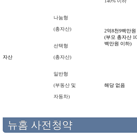
140% 이하
나눔형
(총자산)
2억8천9백만원
(부모 총자산 1
백만원 이하)
선택형
자산
(총자산)
일반형
(부동산 및
해당 없음
자동차)
뉴홈 사전청약