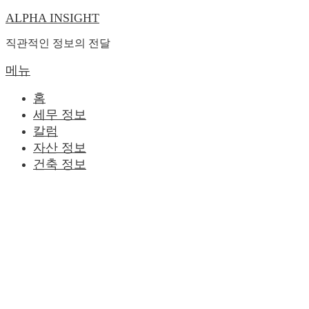
ALPHA INSIGHT
내
용
직관적인 정보의 전달
으
로
메뉴
바
홈
로
세무 정보
가
칼럼
기
자산 정보
건축 정보