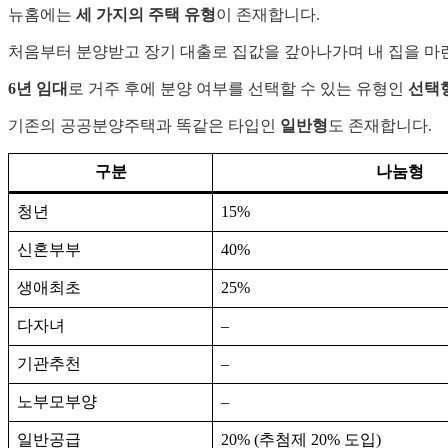
뉴홈에는
세 가지의 주택 유형
이 존재합니다.
처음부터 분양받고 장기 대출로 집값을 갚아나가며 내 집을 마
6년 임대
로 거주 후에 분양 여부를 선택할 수 있는 유형인
선택
기존의 공공분양주택과 똑같은 타입인
일반형
도 존재합니다.
구분
나눔형
청년
15%
신혼부부
40%
생애최초
25%
다자녀
–
기관추천
–
노부모부양
–
일반공급
20% (추첨제 20% 도입)