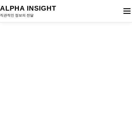
내
ALPHA INSIGHT
메
용
직관적인 정보의 전달
으
로
홈
세무 정보
칼럼
자산 정보
건축 정보
바
로
가
기