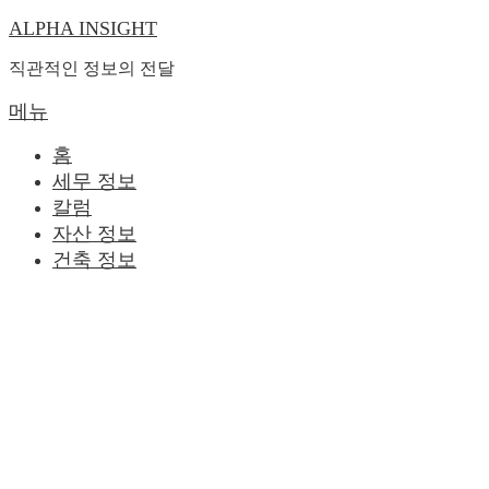
ALPHA INSIGHT
내
용
직관적인 정보의 전달
으
로
메뉴
바
홈
로
세무 정보
가
칼럼
기
자산 정보
건축 정보