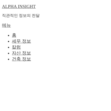
ALPHA INSIGHT
내
용
직관적인 정보의 전달
으
로
메뉴
바
홈
로
세무 정보
가
칼럼
기
자산 정보
건축 정보