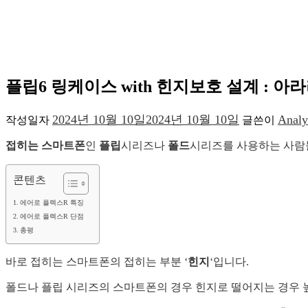
플립6 링케이스 with 힌지보호 설계 : 아
2024년 10월 10일
2024년 10월 10일
Analy
작성일자
글쓴이
접히는 스마트폰
인
플립
시리즈나
폴드
시리즈를 사용하는 사람
콘텐츠
에어로 플렉스R 특징
에어로 플렉스R 단점
총평
바로 접히는 스마트폰의 접히는 부분 ‘
힌지
‘입니다.
폴드나 플립 시리즈의 스마트폰의 경우 힌지로 떨어지는 경우 